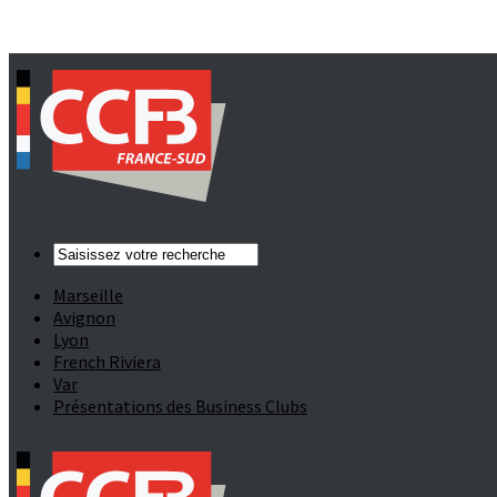
Marseille
Avignon
Lyon
French Riviera
Var
Présentations des Business Clubs