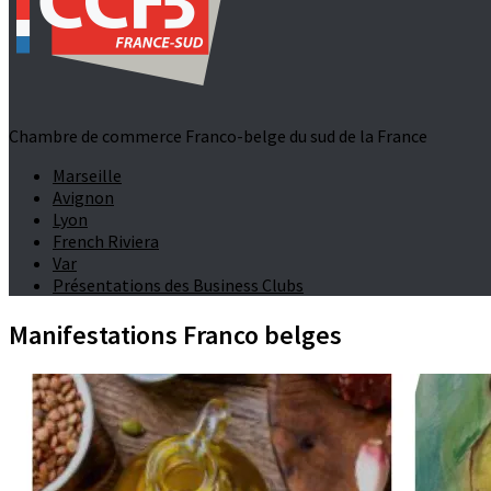
Chambre de commerce Franco-belge du sud de la France
Marseille
Avignon
Lyon
French Riviera
Var
Présentations des Business Clubs
Manifestations Franco belges