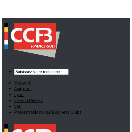
Marseille
Avignon
Lyon
French Riviera
Var
Présentations des Business Clubs