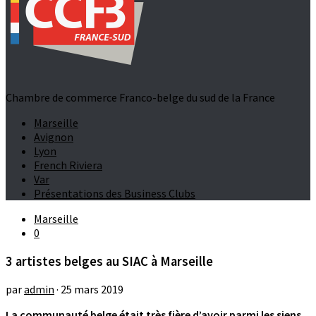
Chambre de commerce Franco-belge du sud de la France
Marseille
Avignon
Lyon
French Riviera
Var
Présentations des Business Clubs
Marseille
0
3 artistes belges au SIAC à Marseille
par
admin
·
25 mars 2019
La communauté belge était très fière d’avoir parmi les siens