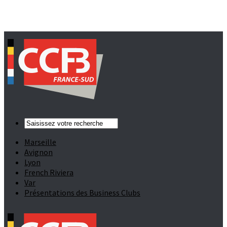
Marseille
Avignon
Lyon
French Riviera
Var
Présentations des Business Clubs