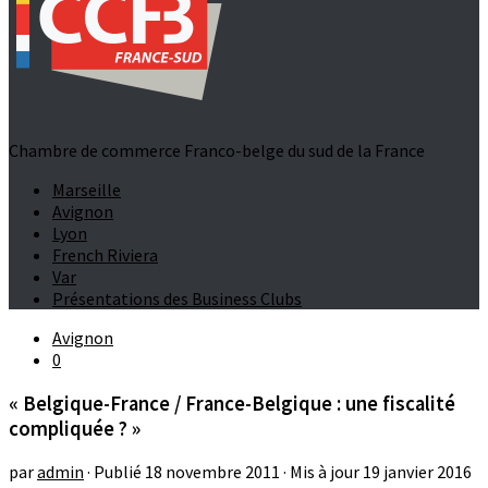
Chambre de commerce Franco-belge du sud de la France
Marseille
Avignon
Lyon
French Riviera
Var
Présentations des Business Clubs
Avignon
0
« Belgique-France / France-Belgique : une fiscalité
compliquée ? »
par
admin
· Publié
18 novembre 2011
· Mis à jour
19 janvier 2016