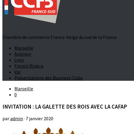
Chambre de commerce Franco-belge du sud de la France
Marseille
Avignon
Lyon
French Riviera
Var
Présentations des Business Clubs
Marseille
0
INVITATION : LA GALETTE DES ROIS AVEC LA CAFAP
par
admin
·
7 janvier 2020