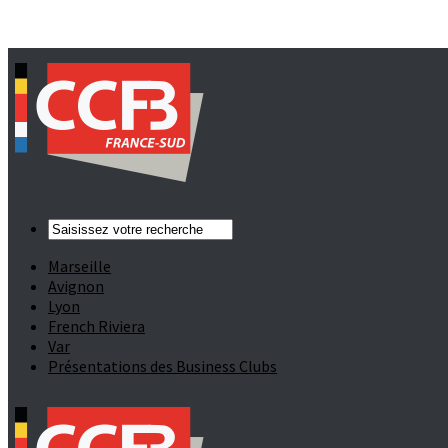
Marseille
Avignon
Lyon
French Riviera
Var
Présentations des Business Clubs