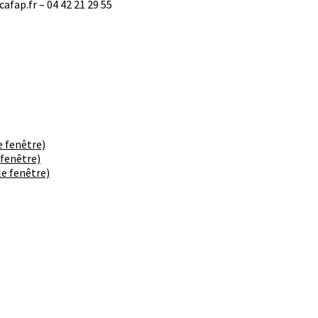
afap.fr – 04 42 21 29 55
e fenêtre)
 fenêtre)
e fenêtre)