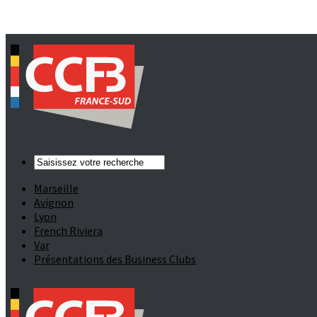
Marseille
Avignon
Lyon
French Riviera
Var
Présentations des Business Clubs