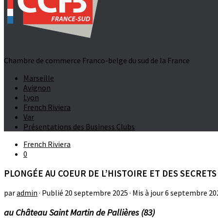
Chambre de commerce Franco-belge du sud de la France
Marseille
Avignon
Lyon
French Riviera
Var
Présentations des Business Clubs
French Riviera
0
PLONGÉE AU COEUR DE L’HISTOIRE ET DES SECRET
par
admin
· Publié
20 septembre 2025
· Mis à jour
6 septembre 20
au Château Saint Martin de Pallières (83)