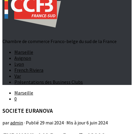
Chambre de commerce Franco-belge du sud de la France
Marseille
Avignon
Lyon
French Riviera
Var
Présentations des Business Clubs
Marseille
0
SOCIETE EURANOVA
par
admin
· Publié
29 mai 2024
· Mis à jour
6 juin 2024