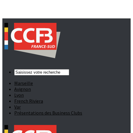
Marseille
Avignon
Lyon
French Riviera
Var
Présentations des Business Clubs