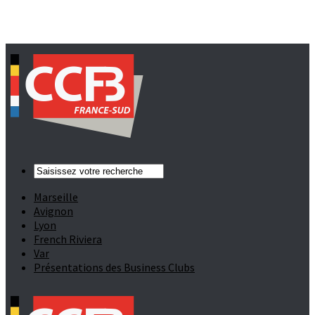
Marseille
Avignon
Lyon
French Riviera
Var
Présentations des Business Clubs