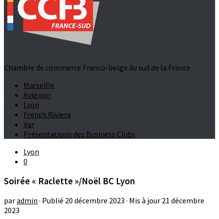
Chambre de commerce Franco-belge du sud de la France
Marseille
Avignon
Lyon
French Riviera
Var
Présentations des Business Clubs
Lyon
0
Soirée « Raclette »/Noël BC Lyon
par
admin
· Publié
20 décembre 2023
· Mis à jour
21 décembre
2023