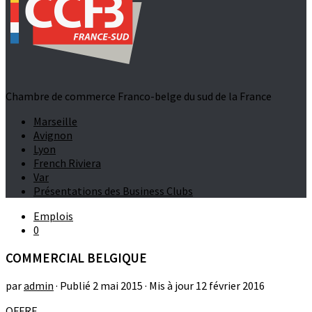
Chambre de commerce Franco-belge du sud de la France
Marseille
Avignon
Lyon
French Riviera
Var
Présentations des Business Clubs
Emplois
0
COMMERCIAL BELGIQUE
par
admin
· Publié
2 mai 2015
· Mis à jour
12 février 2016
OFFRE