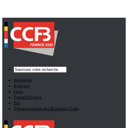
Marseille
Avignon
Lyon
French Riviera
Var
Présentations des Business Clubs