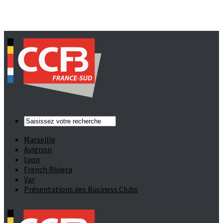
Marseille
Avignon
Lyon
French Riviera
Var
Présentations des Business Clubs