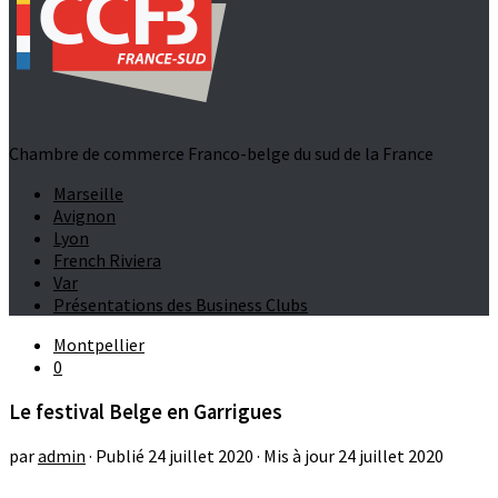
Chambre de commerce Franco-belge du sud de la France
Marseille
Avignon
Lyon
French Riviera
Var
Présentations des Business Clubs
Montpellier
0
Le festival Belge en Garrigues
par
admin
· Publié
24 juillet 2020
· Mis à jour
24 juillet 2020