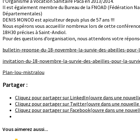
l’Organisme à Vocation Sanitaire Paca en 2013/2014.
Il est également membre du Bureau de la FNOAD (Fédération Nat
Départementales)
DENIS MONOD est apiculteur depuis plus de 57 ans !!!
Nous espérons vous accueillir nombreux lors de cette conférenc
18H30 précises à Saint-Andiol.
Pour des questions d’organisation, nous attendons votre répons
bulletin-reponse-du-18-novembre-la-survie-des-abeilles-pour
invitation-du-18-novembre-la-survie-des-abeilles-pour-la-su
Plan-lou-mistralou
Partager :
Cliquez pour partager sur LinkedIn(ouvre dans une nouvell
Cliquez pour partager sur Twitter(ouvre dans une nouvelle
Cliquez pour partager sur Facebook(ouvre dans une nouvell
Vous aimerez aussi...