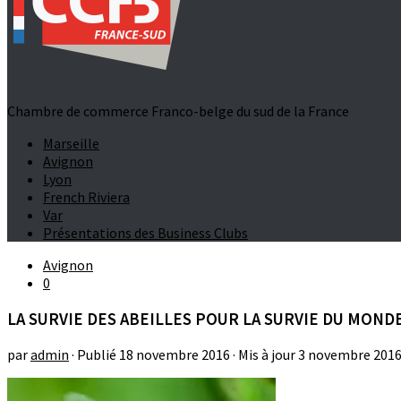
Chambre de commerce Franco-belge du sud de la France
Marseille
Avignon
Lyon
French Riviera
Var
Présentations des Business Clubs
Avignon
0
LA SURVIE DES ABEILLES POUR LA SURVIE DU MOND
par
admin
· Publié
18 novembre 2016
· Mis à jour
3 novembre 201