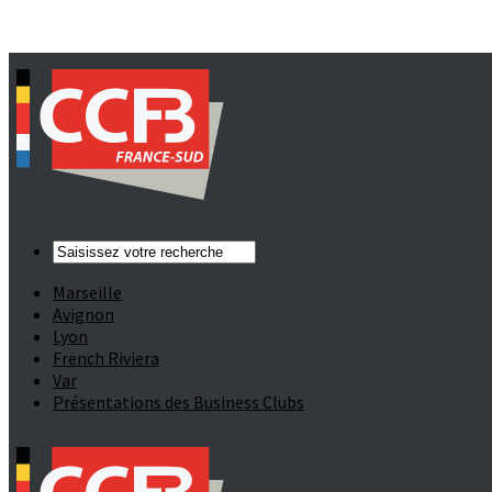
Marseille
Avignon
Lyon
French Riviera
Var
Présentations des Business Clubs